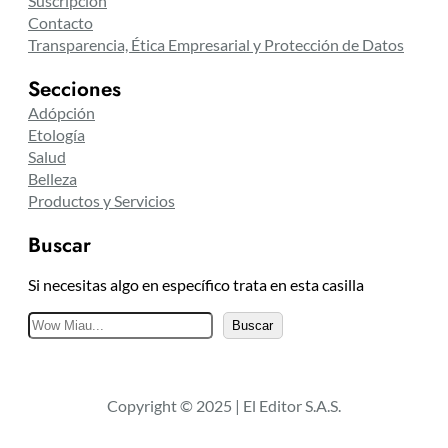
Suscripción
Contacto
Transparencia, Ética Empresarial y Protección de Datos
Secciones
Adópción
Etología
Salud
Belleza
Productos y Servicios
Buscar
Si necesitas algo en específico trata en esta casilla
B
Buscar
u
s
c
Copyright © 2025 | El Editor S.A.S.
a
r