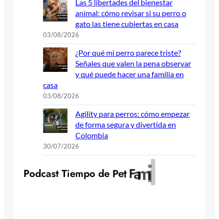
Las 5 libertades del bienestar
animal: cómo revisar si su perro o
gato las tiene cubiertas en casa
03/08/2026
¿Por qué mi perro parece triste?
Señales que valen la pena observar
y qué puede hacer una familia en
casa
03/08/2026
Agility para perros: cómo empezar
de forma segura y divertida en
Colombia
30/07/2026
y
l
i
m
a
F
P
o
d
c
a
s
t
T
i
e
m
p
o
d
e
P
e
t