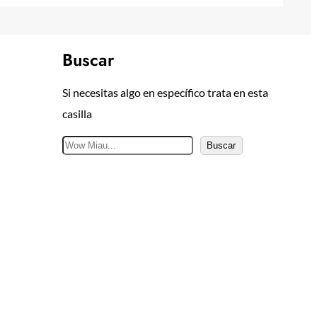
Buscar
Si necesitas algo en específico trata en esta
casilla
B
Buscar
u
s
c
a
r