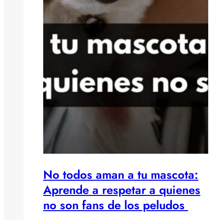
No todos aman a tu mascota:
Aprende a respetar a quienes
no son fans de los peludos