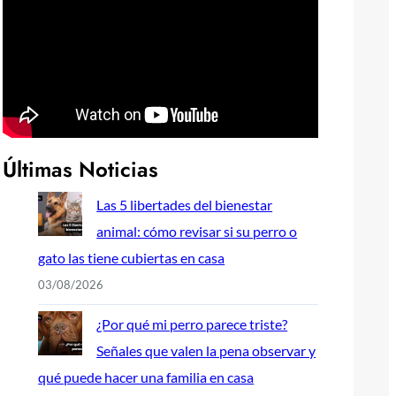
Últimas Noticias
Las 5 libertades del bienestar
animal: cómo revisar si su perro o
gato las tiene cubiertas en casa
03/08/2026
¿Por qué mi perro parece triste?
Señales que valen la pena observar y
qué puede hacer una familia en casa