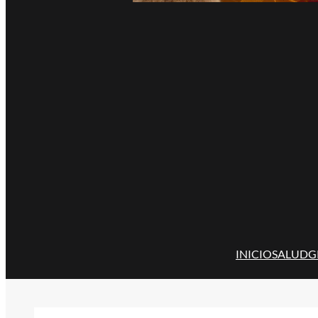
INICIO
SALUD
G