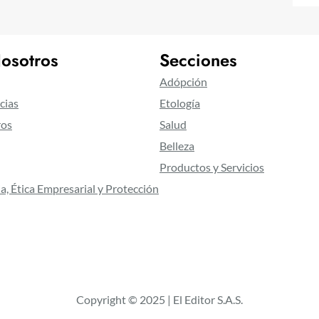
osotros
Secciones
Adópción
cias
Etología
ros
Salud
Belleza
Productos y Servicios
a, Ética Empresarial y Protección
Copyright © 2025 | El Editor S.A.S.