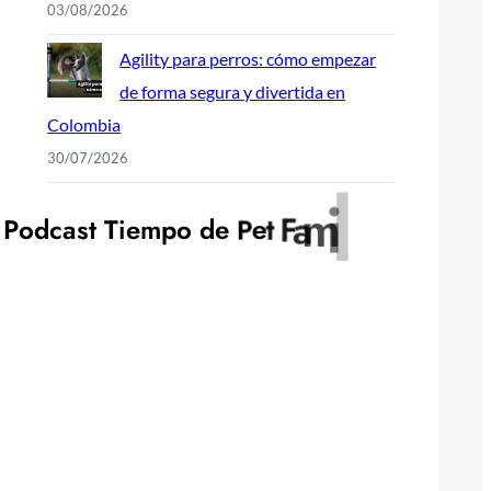
03/08/2026
Agility para perros: cómo empezar
de forma segura y divertida en
Colombia
30/07/2026
y
l
i
P
o
d
c
a
s
t
T
i
e
m
p
o
d
e
P
e
t
F
a
m