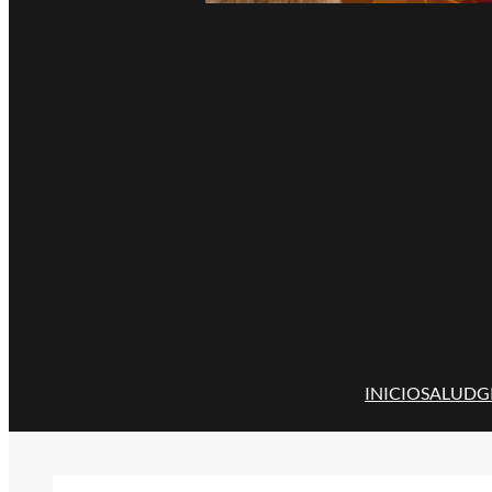
INICIO
SALUD
G