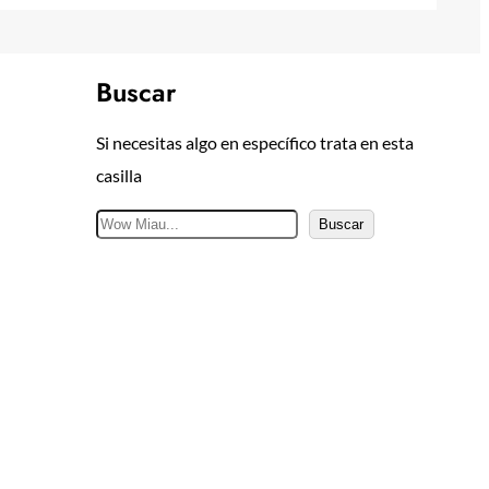
Buscar
Si necesitas algo en específico trata en esta
casilla
B
Buscar
u
s
c
a
r