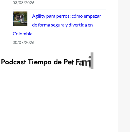
03/08/2026
Agility para perros: cómo empezar
de forma segura y divertida en
Colombia
30/07/2026
y
l
i
P
o
d
c
a
s
t
T
i
e
m
p
o
d
e
P
e
t
F
a
m