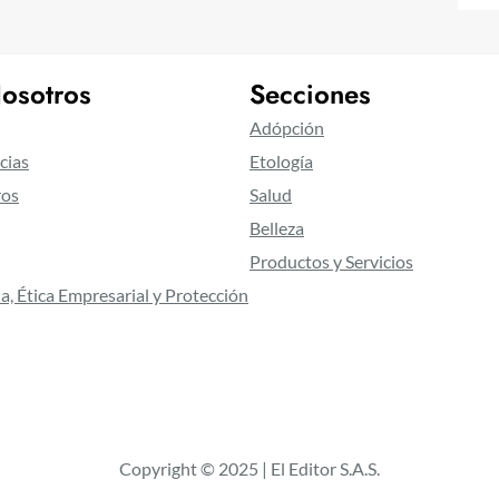
osotros
Secciones
Adópción
cias
Etología
ros
Salud
Belleza
Productos y Servicios
a, Ética Empresarial y Protección
Copyright © 2025 | El Editor S.A.S.