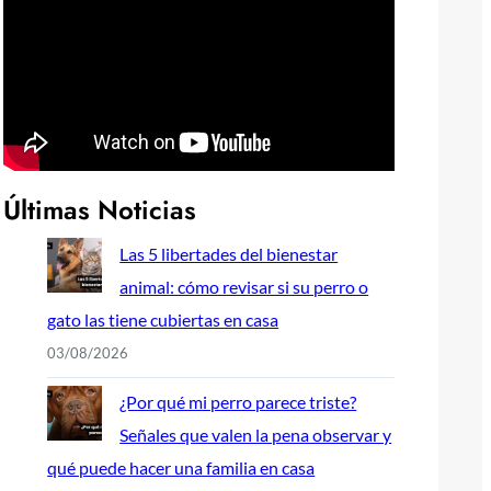
Últimas Noticias
Las 5 libertades del bienestar
animal: cómo revisar si su perro o
gato las tiene cubiertas en casa
03/08/2026
¿Por qué mi perro parece triste?
Señales que valen la pena observar y
qué puede hacer una familia en casa