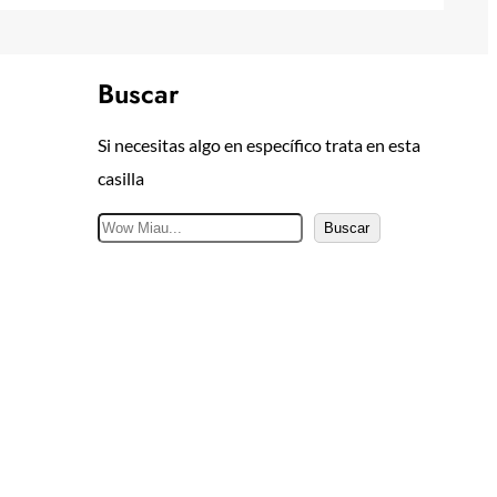
Buscar
Si necesitas algo en específico trata en esta
casilla
B
Buscar
u
s
c
a
r