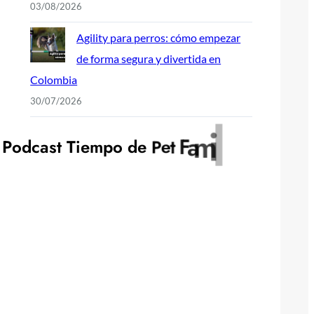
03/08/2026
Agility para perros: cómo empezar
de forma segura y divertida en
Colombia
30/07/2026
y
l
i
P
o
d
c
a
s
t
T
i
e
m
p
o
d
e
P
e
t
F
a
m