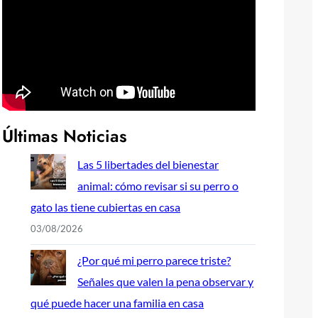
Últimas Noticias
Las 5 libertades del bienestar
animal: cómo revisar si su perro o
gato las tiene cubiertas en casa
03/08/2026
¿Por qué mi perro parece triste?
Señales que valen la pena observar y
qué puede hacer una familia en casa