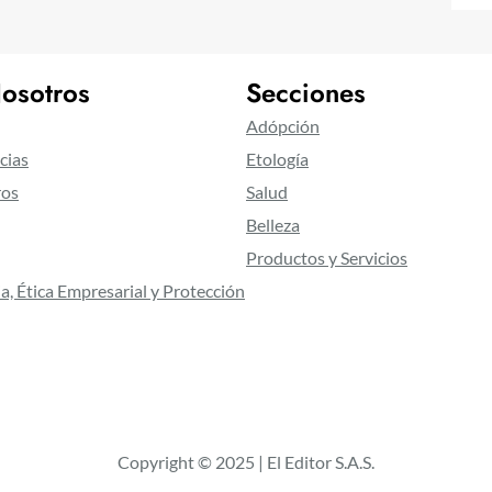
osotros
Secciones
Adópción
cias
Etología
ros
Salud
Belleza
Productos y Servicios
a, Ética Empresarial y Protección
Copyright © 2025 | El Editor S.A.S.