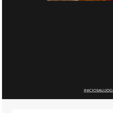
INICIO
SALUD
G