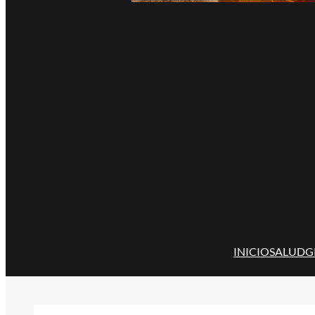
INICIO
SALUD
G