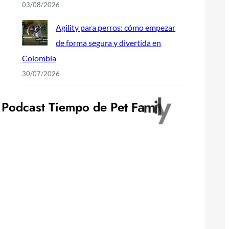
03/08/2026
Agility para perros: cómo empezar
de forma segura y divertida en
Colombia
30/07/2026
P
o
d
c
a
s
t
T
i
e
m
p
o
d
e
P
e
t
F
a
m
i
l
y