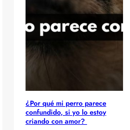
¿Por qué mi perro parece
confundido, si yo lo estoy
criando con amor?