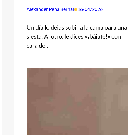
•
Alexander Peña Bernal
16/04/2026
Un día lo dejas subir a la cama para una
siesta. Al otro, le dices «¡bájate!» con
cara de…