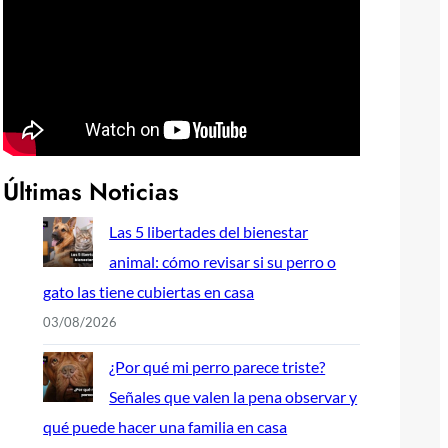
Últimas Noticias
Las 5 libertades del bienestar
animal: cómo revisar si su perro o
gato las tiene cubiertas en casa
03/08/2026
¿Por qué mi perro parece triste?
Señales que valen la pena observar y
qué puede hacer una familia en casa