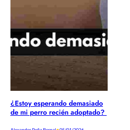
¿Estoy esperando demasiado
de mi perro recién adoptado?
•
Alexander Peña Bernal
05/01/2026