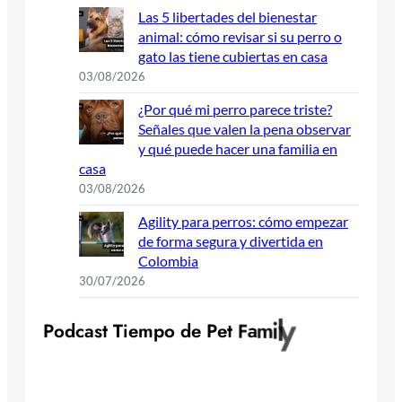
Las 5 libertades del bienestar
animal: cómo revisar si su perro o
gato las tiene cubiertas en casa
03/08/2026
¿Por qué mi perro parece triste?
Señales que valen la pena observar
y qué puede hacer una familia en
casa
03/08/2026
Agility para perros: cómo empezar
de forma segura y divertida en
Colombia
30/07/2026
y
l
P
o
d
c
a
s
t
T
i
e
m
p
o
d
e
P
e
t
F
a
m
i