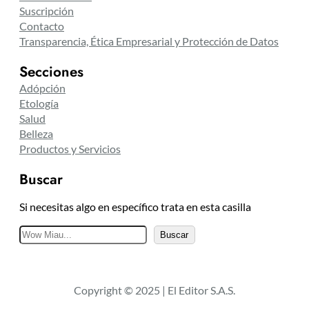
Suscripción
Contacto
Transparencia, Ética Empresarial y Protección de Datos
Secciones
Adópción
Etología
Salud
Belleza
Productos y Servicios
Buscar
Si necesitas algo en específico trata en esta casilla
B
Buscar
u
s
c
Copyright © 2025 | El Editor S.A.S.
a
r