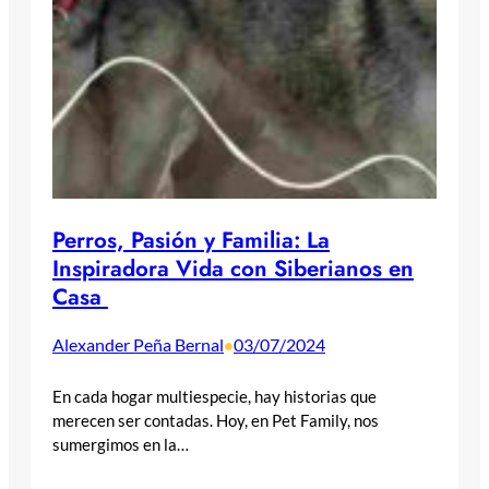
Perros, Pasión y Familia: La
Inspiradora Vida con Siberianos en
Casa
Alexander Peña Bernal
03/07/2024
•
En cada hogar multiespecie, hay historias que
merecen ser contadas. Hoy, en Pet Family, nos
sumergimos en la…