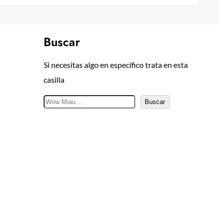
Buscar
Si necesitas algo en específico trata en esta
casilla
B
Buscar
u
s
c
a
r