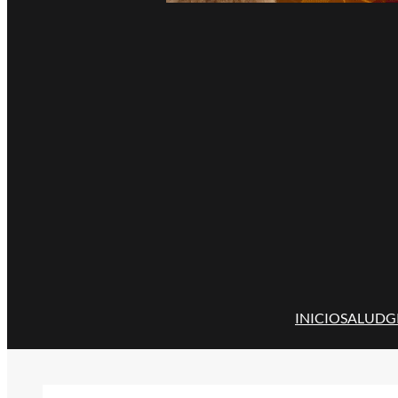
INICIO
SALUD
G