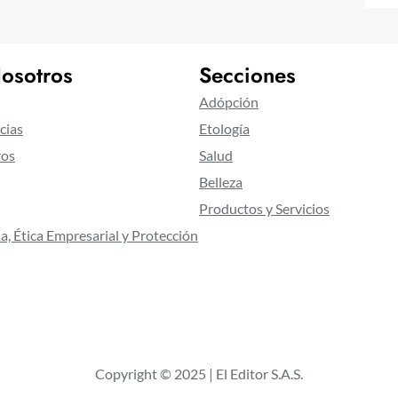
osotros
Secciones
Adópción
cias
Etología
ros
Salud
Belleza
Productos y Servicios
a, Ética Empresarial y Protección
Copyright © 2025 | El Editor S.A.S.