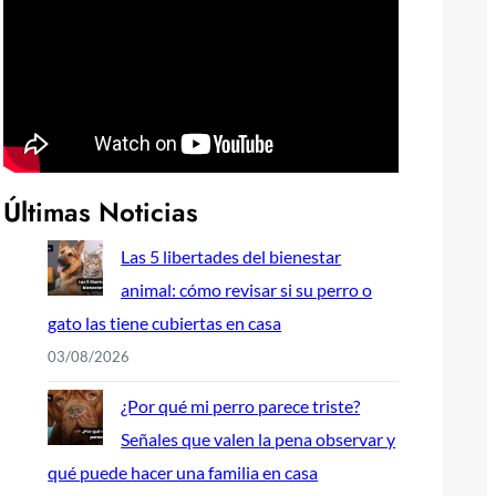
Últimas Noticias
Las 5 libertades del bienestar
animal: cómo revisar si su perro o
gato las tiene cubiertas en casa
03/08/2026
¿Por qué mi perro parece triste?
Señales que valen la pena observar y
qué puede hacer una familia en casa