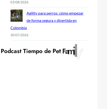
03/08/2026
Agility para perros: cómo empezar
de forma segura y divertida en
Colombia
30/07/2026
y
l
i
P
o
d
c
a
s
t
T
i
e
m
p
o
d
e
P
e
t
F
a
m