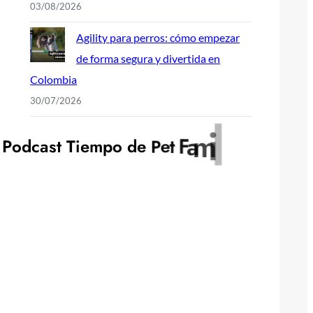
03/08/2026
Agility para perros: cómo empezar
de forma segura y divertida en
Colombia
30/07/2026
y
l
i
P
o
d
c
a
s
t
T
i
e
m
p
o
d
e
P
e
t
F
a
m