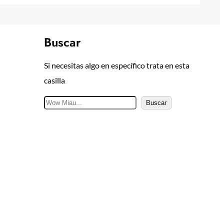
Buscar
Si necesitas algo en específico trata en esta
casilla
B
Buscar
u
s
c
a
r