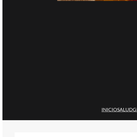
INICIO
SALUD
G