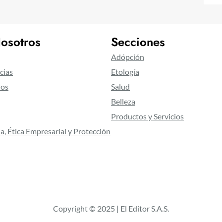
osotros
Secciones
Adópción
cias
Etología
ros
Salud
Belleza
Productos y Servicios
a, Ética Empresarial y Protección
Copyright © 2025 | El Editor S.A.S.