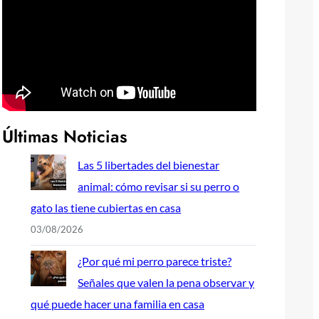
Últimas Noticias
Las 5 libertades del bienestar
animal: cómo revisar si su perro o
gato las tiene cubiertas en casa
03/08/2026
¿Por qué mi perro parece triste?
Señales que valen la pena observar y
qué puede hacer una familia en casa