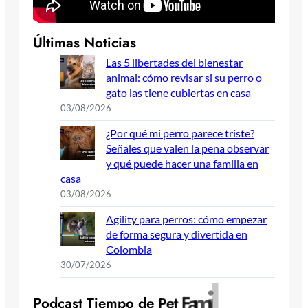
Últimas Noticias
Las 5 libertades del bienestar
animal: cómo revisar si su perro o
gato las tiene cubiertas en casa
03/08/2026
¿Por qué mi perro parece triste?
Señales que valen la pena observar
y qué puede hacer una familia en
casa
03/08/2026
Agility para perros: cómo empezar
de forma segura y divertida en
Colombia
30/07/2026
y
l
i
m
a
F
t
e
P
P
o
d
c
a
s
t
T
i
e
m
p
o
d
e