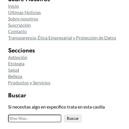
Inicio
Últimas Noticias
Sobre nosotros
Suscripción
Contacto
Transparencia, Ética Empresarial y Protección de Datos
Secciones
Adópción
Etología
Salud
Belleza
Productos y Servicios
Buscar
Si necesitas algo en específico trata en esta casilla
B
Buscar
u