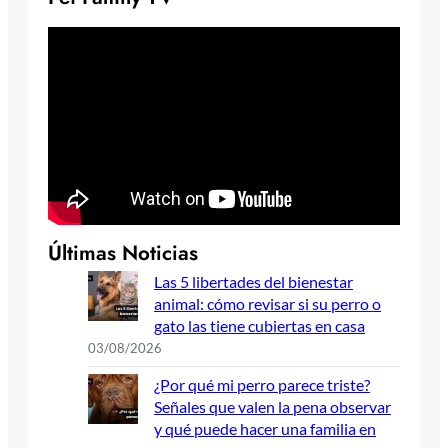
Últimas Noticias
Las 5 libertades del bienestar
animal: cómo revisar si su perro o
gato las tiene cubiertas en casa
03/08/2026
¿Por qué mi perro parece triste?
Señales que valen la pena observar
y qué puede hacer una familia en