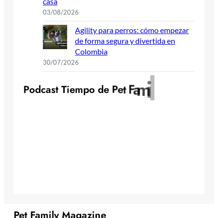
casa
03/08/2026
Agility para perros: cómo empezar
de forma segura y divertida en
Colombia
30/07/2026
y
l
i
m
a
F
P
o
d
c
a
s
t
T
i
e
m
p
o
d
e
P
e
t
Pet Family Magazine