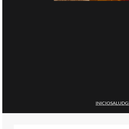
INICIO
SALUD
G