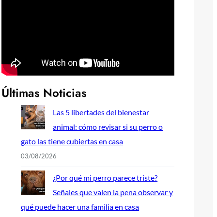
Últimas Noticias
Las 5 libertades del bienestar
animal: cómo revisar si su perro o
gato las tiene cubiertas en casa
03/08/2026
¿Por qué mi perro parece triste?
Señales que valen la pena observar y
qué puede hacer una familia en casa