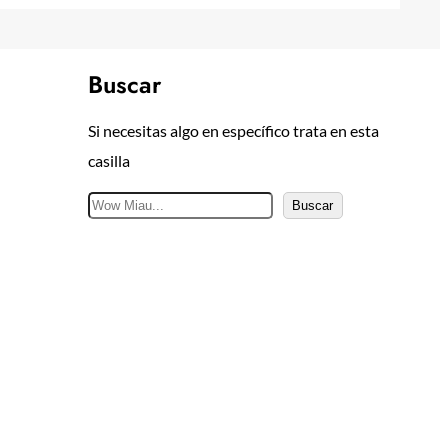
Buscar
Si necesitas algo en específico trata en esta
casilla
B
Buscar
u
s
c
a
r