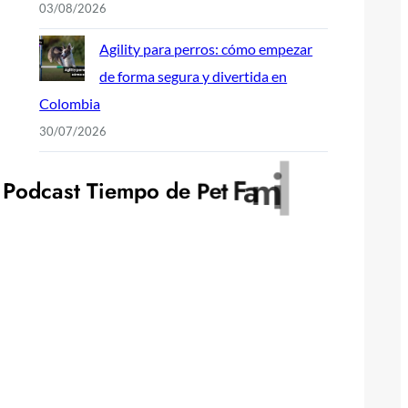
03/08/2026
Agility para perros: cómo empezar
de forma segura y divertida en
Colombia
30/07/2026
y
l
i
m
P
o
d
c
a
s
t
T
i
e
m
p
o
d
e
P
e
t
F
a