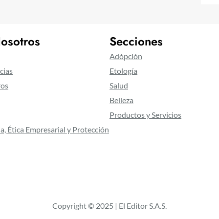
osotros
Secciones
Adópción
cias
Etología
ros
Salud
Belleza
Productos y Servicios
a, Ética Empresarial y Protección
Copyright © 2025 | El Editor S.A.S.