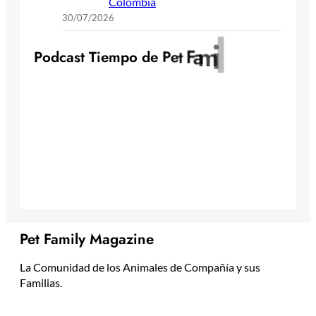
Colombia
30/07/2026
y
l
i
m
a
F
t
P
o
d
c
a
s
t
T
i
e
m
p
o
d
e
P
e
Pet Family Magazine
La Comunidad de los Animales de Compañía y sus
Familias.