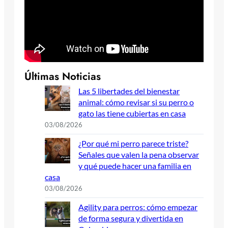
Últimas Noticias
Las 5 libertades del bienestar
animal: cómo revisar si su perro o
gato las tiene cubiertas en casa
03/08/2026
¿Por qué mi perro parece triste?
Señales que valen la pena observar
y qué puede hacer una familia en
casa
03/08/2026
Agility para perros: cómo empezar
de forma segura y divertida en