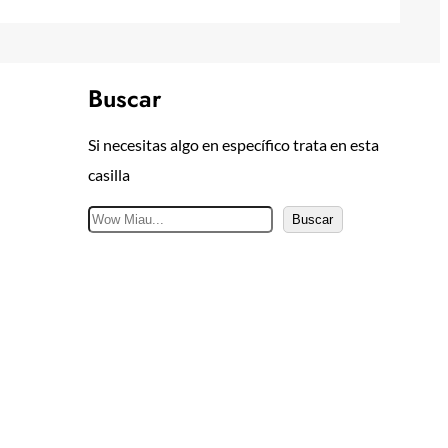
Buscar
Si necesitas algo en específico trata en esta
casilla
B
Buscar
u
s
c
a
r