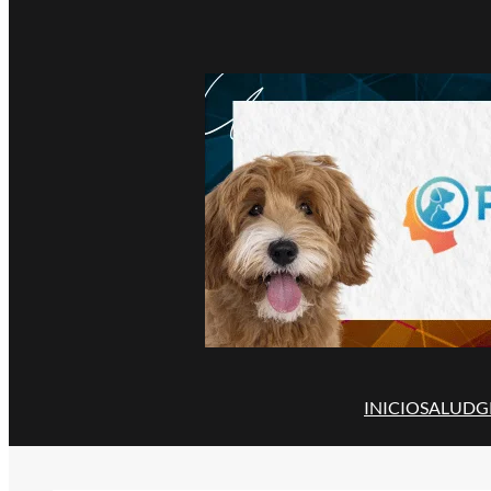
INICIO
SALUD
G