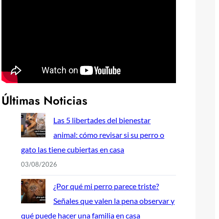
Últimas Noticias
Las 5 libertades del bienestar
animal: cómo revisar si su perro o
gato las tiene cubiertas en casa
03/08/2026
¿Por qué mi perro parece triste?
Señales que valen la pena observar y
qué puede hacer una familia en casa