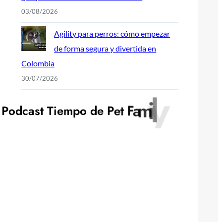
03/08/2026
Agility para perros: cómo empezar
de forma segura y divertida en
Colombia
30/07/2026
y
l
P
o
d
c
a
s
t
T
i
e
m
p
o
d
e
P
e
t
F
a
m
i