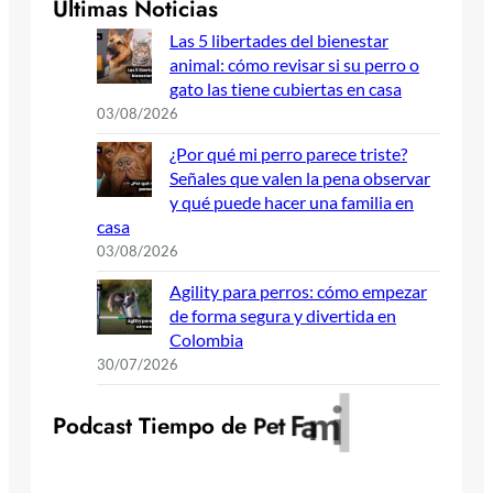
Últimas Noticias
Las 5 libertades del bienestar
animal: cómo revisar si su perro o
gato las tiene cubiertas en casa
03/08/2026
¿Por qué mi perro parece triste?
Señales que valen la pena observar
y qué puede hacer una familia en
casa
03/08/2026
Agility para perros: cómo empezar
de forma segura y divertida en
Colombia
30/07/2026
y
l
i
m
a
F
t
e
P
o
d
c
a
s
t
T
i
e
m
p
o
d
e
P