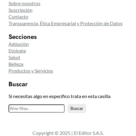
Sobre nosotros
Suscripción
Contacto
Transparencia, Ética Empresarial y Protección de Datos
Secciones
Adópción
Etología
Salud
Belleza
Productos y Servicios
Buscar
Si necesitas algo en específico trata en esta casilla
B
Buscar
u
s
c
Copyright © 2025 | El Editor S.A.S.
a