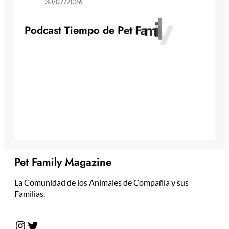
30/07/2026
y
l
i
m
a
F
P
o
d
c
a
s
t
T
i
e
m
p
o
d
e
P
e
t
Pet Family Magazine
La Comunidad de los Animales de Compañía y sus
Familias.
Instagram
Twitter