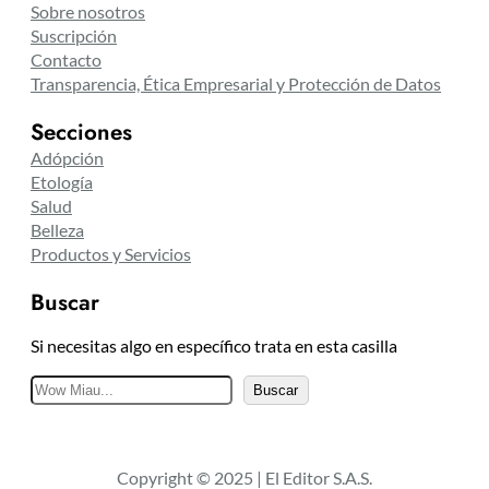
Sobre nosotros
Suscripción
Contacto
Transparencia, Ética Empresarial y Protección de Datos
Secciones
Adópción
Etología
Salud
Belleza
Productos y Servicios
Buscar
Si necesitas algo en específico trata en esta casilla
B
Buscar
u
s
c
Copyright © 2025 | El Editor S.A.S.
a