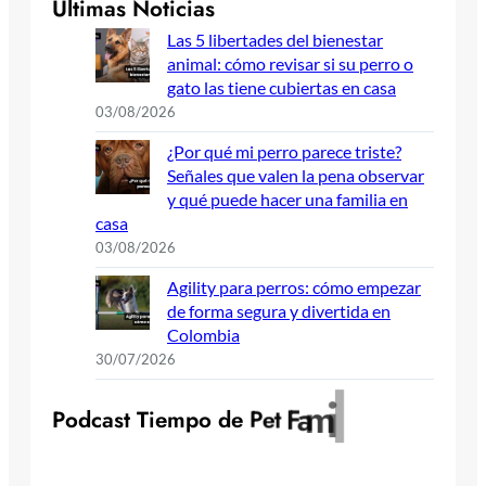
Últimas Noticias
Las 5 libertades del bienestar
animal: cómo revisar si su perro o
gato las tiene cubiertas en casa
03/08/2026
¿Por qué mi perro parece triste?
Señales que valen la pena observar
y qué puede hacer una familia en
casa
03/08/2026
Agility para perros: cómo empezar
de forma segura y divertida en
Colombia
30/07/2026
y
l
i
m
a
F
t
P
o
d
c
a
s
t
T
i
e
m
p
o
d
e
P
e