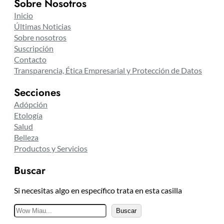
Sobre Nosotros
Inicio
Últimas Noticias
Sobre nosotros
Suscripción
Contacto
Transparencia, Ética Empresarial y Protección de Datos
Secciones
Adópción
Etología
Salud
Belleza
Productos y Servicios
Buscar
Si necesitas algo en específico trata en esta casilla
B
Buscar
u