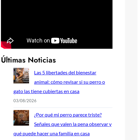
Últimas Noticias
Las 5 libertades del bienestar
animal: cómo revisar si su perro o
gato las tiene cubiertas en casa
03/08/2026
¿Por qué mi perro parece triste?
Señales que valen la pena observar y
qué puede hacer una familia en casa