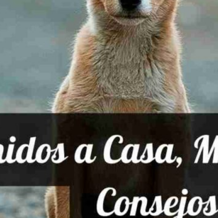
Publicidad
Social Media
TikTok
WhatsApp
Instagram
Spotify
YouTube
Facebook
Twitter
Clic para suscribirte a la revista
Revista