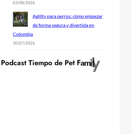
03/08/2026
Agility para perros: cómo empezar
de forma segura y divertida en
Colombia
30/07/2026
P
o
d
c
a
s
t
T
i
e
m
p
o
d
e
P
e
t
F
a
m
i
l
y