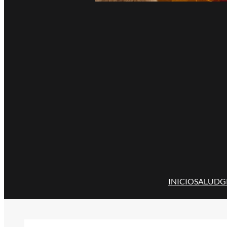
INICIO
SALUD
G