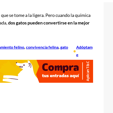
que se tome a la ligera. Pero cuando la química
jada,
dos gatos pueden convertirse en la mejor
miento felino
, 
convivencia felina
, 
gato
Adóptam
•
e