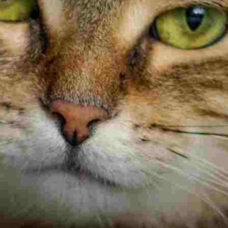
Publicidad
Social Media
TikTok
WhatsApp
Instagram
Spotify
YouTube
Facebook
Twitter
Clic para suscribirte a la revista
Revista