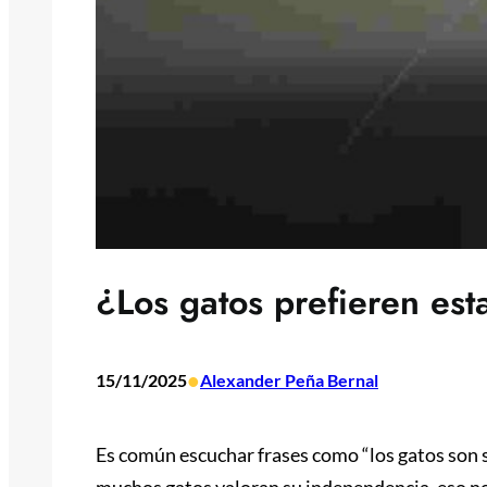
¿Los gatos prefieren est
•
15/11/2025
Alexander Peña Bernal
Es común escuchar frases como “los gatos son so
muchos gatos valoran su independencia, eso no 