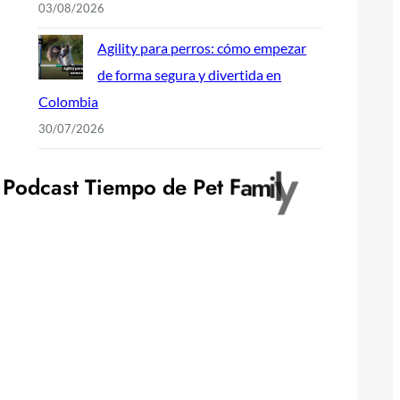
03/08/2026
Agility para perros: cómo empezar
de forma segura y divertida en
Colombia
30/07/2026
P
o
d
c
a
s
t
T
i
e
m
p
o
d
e
P
e
t
F
a
m
i
l
y