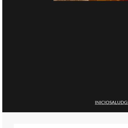
INICIO
SALUD
G