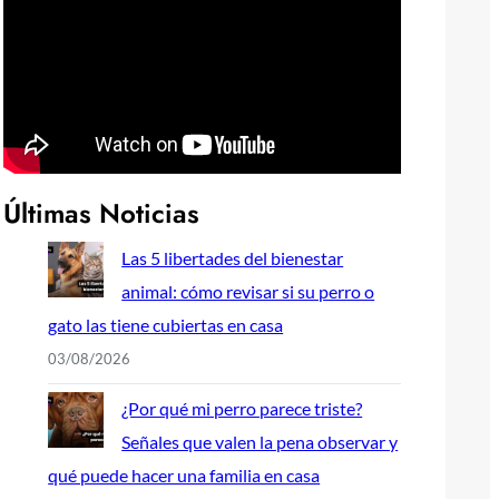
Últimas Noticias
Las 5 libertades del bienestar
animal: cómo revisar si su perro o
gato las tiene cubiertas en casa
03/08/2026
¿Por qué mi perro parece triste?
Señales que valen la pena observar y
qué puede hacer una familia en casa