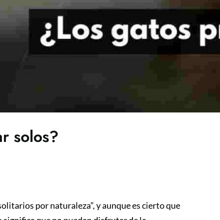
ar solos?
litarios por naturaleza”, y aunque es cierto que
significa que no puedan disfrutar de la