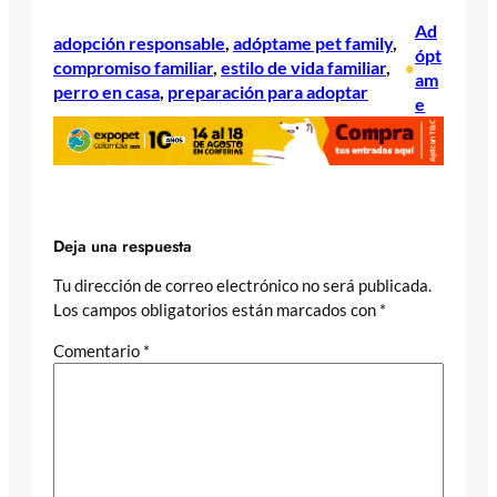
Ad
adopción responsable
, 
adóptame pet family
, 
ópt
compromiso familiar
, 
estilo de vida familiar
, 
•
am
perro en casa
, 
preparación para adoptar
e
Deja una respuesta
Tu dirección de correo electrónico no será publicada.
Los campos obligatorios están marcados con
*
Comentario
*