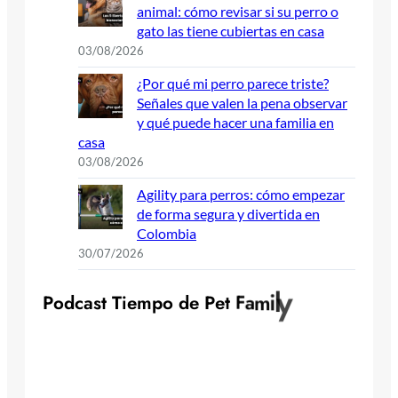
animal: cómo revisar si su perro o
gato las tiene cubiertas en casa
03/08/2026
¿Por qué mi perro parece triste?
Señales que valen la pena observar
y qué puede hacer una familia en
casa
03/08/2026
Agility para perros: cómo empezar
de forma segura y divertida en
Colombia
30/07/2026
y
l
i
P
o
d
c
a
s
t
T
i
e
m
p
o
d
e
P
e
t
F
a
m