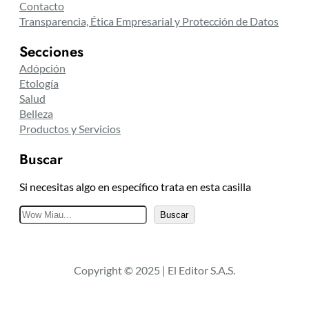
Contacto
Transparencia, Ética Empresarial y Protección de Datos
Secciones
Adópción
Etología
Salud
Belleza
Productos y Servicios
Buscar
Si necesitas algo en específico trata en esta casilla
B
Buscar
u
s
c
Copyright © 2025 | El Editor S.A.S.
a
r