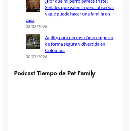
¿Por qué mi perro parece triste?
Señales que valen la pena observar
y qué puede hacer una familia en
casa
03/08/2026
Agility para perros: cómo empezar
de forma segura y divertida en
Colombia
30/07/2026
y
l
P
o
d
c
a
s
t
T
i
e
m
p
o
d
e
P
e
t
F
a
m
i