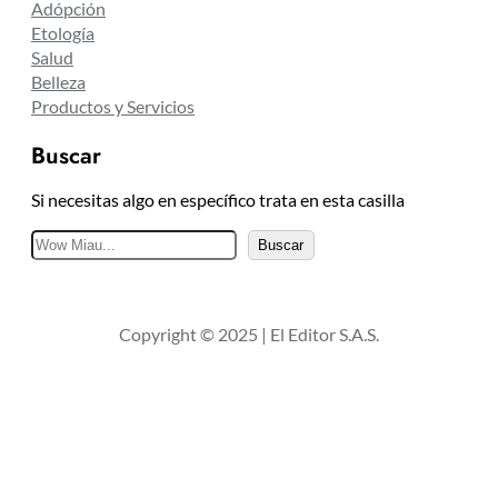
Adópción
Etología
Salud
Belleza
Productos y Servicios
Buscar
Si necesitas algo en específico trata en esta casilla
B
Buscar
u
s
c
Copyright © 2025 | El Editor S.A.S.
a
r