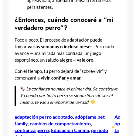
agresividad, ansiedad intensa o retrocesos
persistentes.
¿Entonces, cuándo conoceré a “mi
verdadero perro”?
Poco a poco. El proceso de adaptación puede
tomar
varias semanas o incluso meses
. Pero cada
avance —una mirada más confiada, un juego
espontáneo, un saludo alegre—
vale oro.
Con el tiempo, tu perro dejará de “sobrevivir” y
comenzará a
vivir, confiar y amar.
La confianza no nace el primer día. Se construye.
Y cuando por fin tu perro se sienta libre de ser él
mismo, te vas a enamorar de verdad.
adaptación perro adoptado
, 
adóptame pet
Ad
family
, 
cambios de comportamiento
, 
óp
•
confianza perro
, 
Educación Canina
, 
periodo
ta