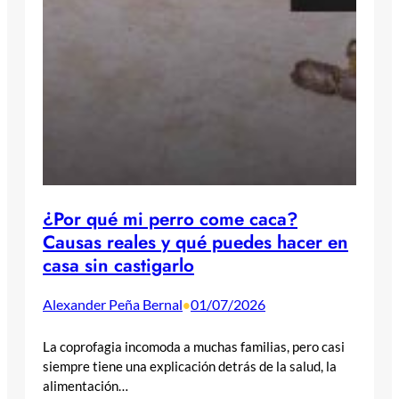
¿Por qué mi perro come caca?
Causas reales y qué puedes hacer en
casa sin castigarlo
Alexander Peña Bernal
01/07/2026
•
La coprofagia incomoda a muchas familias, pero casi
siempre tiene una explicación detrás de la salud, la
alimentación…