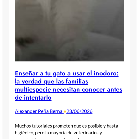
Enseñar a tu gato a usar el inodoro:
la verdad que las familias
multiespecie necesitan conocer antes
de intentarlo
Alexander Peña Bernal
23/06/2026
•
Muchos tutoriales prometen que es posible y hasta
higiénico, pero la mayoría de veterinarios y