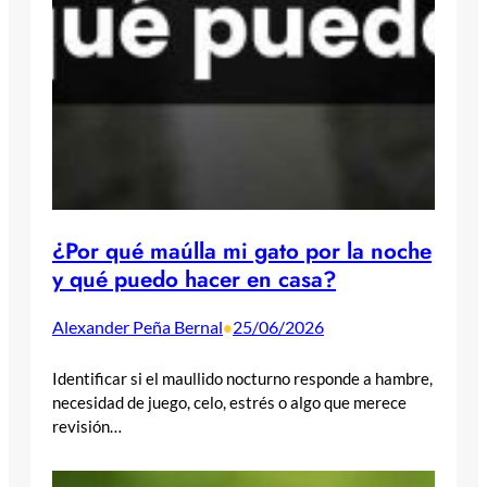
¿Por qué maúlla mi gato por la noche
y qué puedo hacer en casa?
Alexander Peña Bernal
25/06/2026
•
Identificar si el maullido nocturno responde a hambre,
necesidad de juego, celo, estrés o algo que merece
revisión…