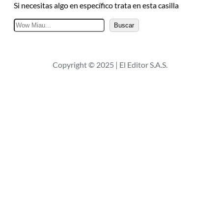
Si necesitas algo en específico trata en esta casilla
B
Buscar
u
s
c
Copyright © 2025 | El Editor S.A.S.
a
r