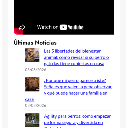
Últimas Noticias
Las 5 libertades del bienestar
animal: cómo revisar si su perro o
gato las tiene cubiertas en casa
03/08/2026
¿Por qué mi perro parece triste?
Señales que valen la pena observar
y qué puede hacer una familia en
casa
03/08/2026
Agility para perros: cómo empezar
de forma segura y divertida en