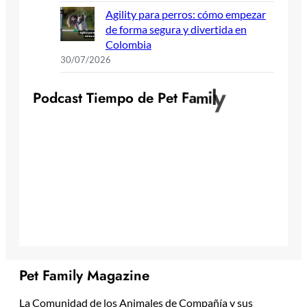
Agility para perros: cómo empezar
de forma segura y divertida en
Colombia
30/07/2026
P
o
d
c
a
s
t
T
i
e
m
p
o
d
e
P
e
t
F
a
m
i
l
y
Pet Family Magazine
La Comunidad de los Animales de Compañía y sus