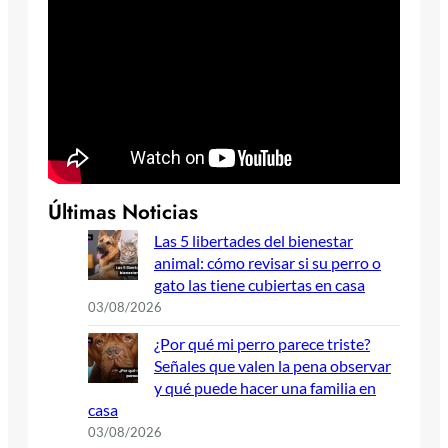
Últimas Noticias
Las 5 libertades del bienestar
animal: cómo revisar si su perro o
gato las tiene cubiertas en casa
03/08/2026
¿Por qué mi perro parece triste?
Señales que valen la pena observar
y qué puede hacer una familia en
casa
03/08/2026