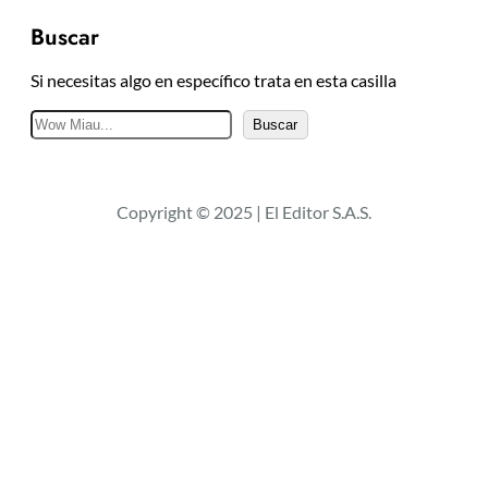
Buscar
Si necesitas algo en específico trata en esta casilla
B
Buscar
u
s
c
Copyright © 2025 | El Editor S.A.S.
a
r