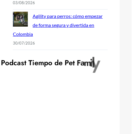
03/08/2026
Agility para perros: cómo empezar
de forma segura y divertida en
Colombia
30/07/2026
P
o
d
c
a
s
t
T
i
e
m
p
o
d
e
P
e
t
F
a
m
i
l
y