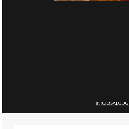
INICIO
SALUD
G