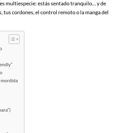
es multiespecie: estás sentado tranquilo… y de
 tus cordones, el control remoto o la manga del
do
iendly”
to
la mordida
para”)