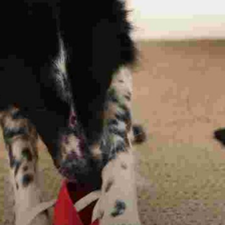
Publicidad
Social Media
TikTok
WhatsApp
Instagram
Spotify
YouTube
Facebook
Twitter
Clic para suscribirte a la revista
Revista