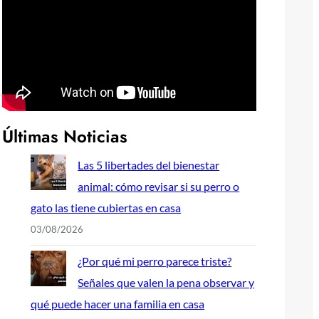
Últimas Noticias
Las 5 libertades del bienestar
animal: cómo revisar si su perro o
gato las tiene cubiertas en casa
03/08/2026
¿Por qué mi perro parece triste?
Señales que valen la pena observar y
qué puede hacer una familia en casa