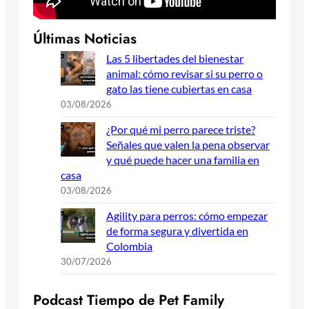
Últimas Noticias
Las 5 libertades del bienestar
animal: cómo revisar si su perro o
gato las tiene cubiertas en casa
03/08/2026
¿Por qué mi perro parece triste?
Señales que valen la pena observar
y qué puede hacer una familia en
casa
03/08/2026
Agility para perros: cómo empezar
de forma segura y divertida en
Colombia
30/07/2026
P
o
d
c
a
s
t
T
i
e
m
p
o
d
e
P
e
t
F
a
m
i
l
y