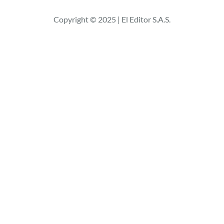
c
Copyright © 2025 | El Editor S.A.S.
a
r