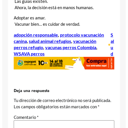
Las guías existen.
Ahora, la decisión está en manos humanas.
Adoptar es amar.
Vacunar bien… es cuidar de verdad.
adopción responsable
, 
protocolo vacunación
S
canina
, 
salud animal refugios
, 
vacunación
al
•
perros refugio
, 
vacunas perros Colombia
, 
u
WSAVA perros
d
Deja una respuesta
Tu dirección de correo electrónico no será publicada.
Los campos obligatorios están marcados con
*
Comentario
*