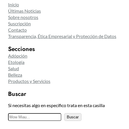
Inicio
Últimas Noticias
Sobre nosotros
Suscripción
Contacto
Transparencia, Ética Empresarial y Protección de Datos
Secciones
Adópción
Etología
Salud
Belleza
Productos y Servicios
Buscar
Si necesitas algo en específico trata en esta casilla
B
Buscar
u
s