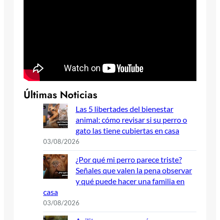
Últimas Noticias
Las 5 libertades del bienestar
animal: cómo revisar si su perro o
gato las tiene cubiertas en casa
03/08/2026
¿Por qué mi perro parece triste?
Señales que valen la pena observar
y qué puede hacer una familia en
casa
03/08/2026