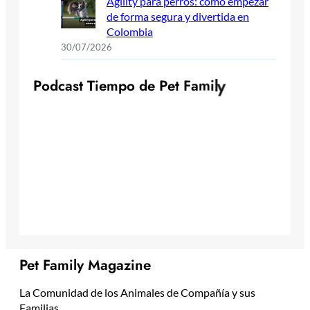
Agility para perros: cómo empezar
de forma segura y divertida en
Colombia
30/07/2026
P
o
d
c
a
s
t
T
i
e
m
p
o
d
e
P
e
t
F
a
m
i
l
y
Pet Family Magazine
La Comunidad de los Animales de Compañía y sus
Familias.