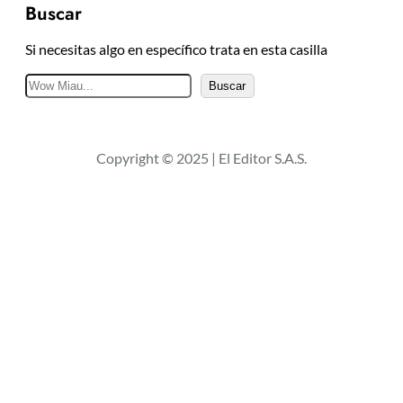
Buscar
Si necesitas algo en específico trata en esta casilla
B
Buscar
u
s
c
Copyright © 2025 | El Editor S.A.S.
a
r