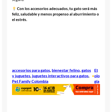
Con los accesorios adecuados, tu gato será más
feliz, saludable y menos propenso al aburrimiento o
el estrés.
accesorios para gatos
, 
bienestar felino
, 
gatos
Et
y juguetes
, 
juguetes interactivos para gatos
, 
olo
•
Pet Family Colombia
gía