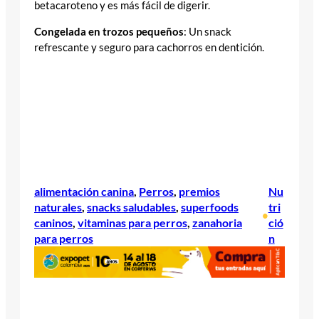
betacaroteno y es más fácil de digerir.
Congelada en trozos pequeños
: Un snack
refrescante y seguro para cachorros en dentición.
alimentación canina
, 
Perros
, 
premios
Nu
naturales
, 
snacks saludables
, 
superfoods
tri
•
caninos
, 
vitaminas para perros
, 
zanahoria
ció
para perros
n