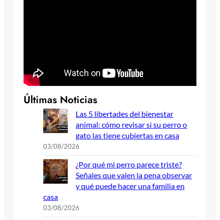
Últimas Noticias
Las 5 libertades del bienestar
animal: cómo revisar si su perro o
gato las tiene cubiertas en casa
03/08/2026
¿Por qué mi perro parece triste?
Señales que valen la pena observar
y qué puede hacer una familia en
casa
03/08/2026