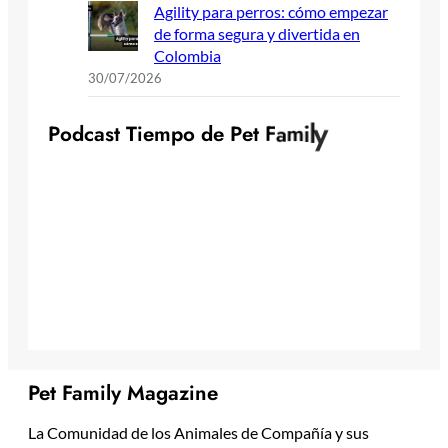
Agility para perros: cómo empezar
de forma segura y divertida en
Colombia
30/07/2026
P
o
d
c
a
s
t
T
i
e
m
p
o
d
e
P
e
t
F
a
m
i
l
y
Pet Family Magazine
La Comunidad de los Animales de Compañía y sus