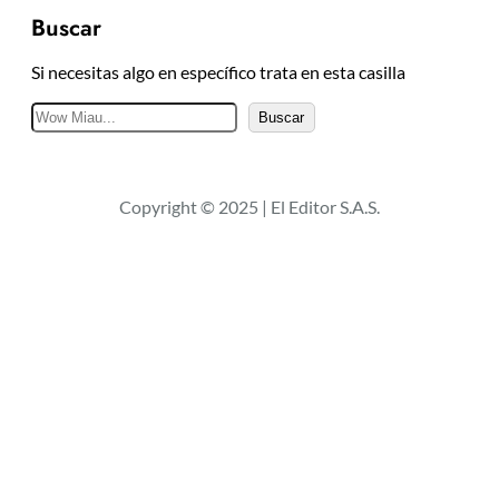
Buscar
Si necesitas algo en específico trata en esta casilla
B
Buscar
u
s
c
Copyright © 2025 | El Editor S.A.S.
a
r