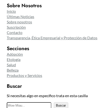
Sobre Nosotros
Inicio
Últimas Noticias
Sobre nosotros
Suscripción
Contacto
Transparencia, Ética Empresarial y Protección de Datos
Secciones
Adópción
Etología
Salud
Belleza
Productos y Servicios
Buscar
Si necesitas algo en específico trata en esta casilla
B
Buscar