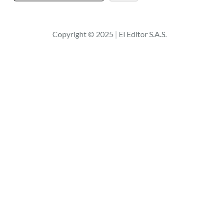
u
s
c
Copyright © 2025 | El Editor S.A.S.
a
r