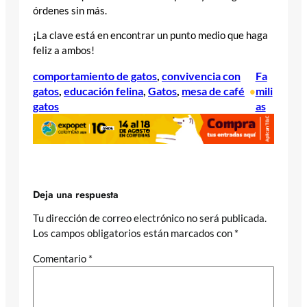
órdenes sin más.
¡La clave está en encontrar un punto medio que haga
feliz a ambos!
comportamiento de gatos
, 
convivencia con
Fa
gatos
, 
educación felina
, 
Gatos
, 
mesa de café
mili
•
gatos
as
Deja una respuesta
Tu dirección de correo electrónico no será publicada.
Los campos obligatorios están marcados con
*
Comentario
*