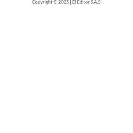
Copyright © 2025 | El Editor S.A.S.
a
r