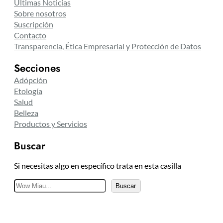
Últimas Noticias
Sobre nosotros
Suscripción
Contacto
Transparencia, Ética Empresarial y Protección de Datos
Secciones
Adópción
Etología
Salud
Belleza
Productos y Servicios
Buscar
Si necesitas algo en específico trata en esta casilla
B
Buscar
u
s
c