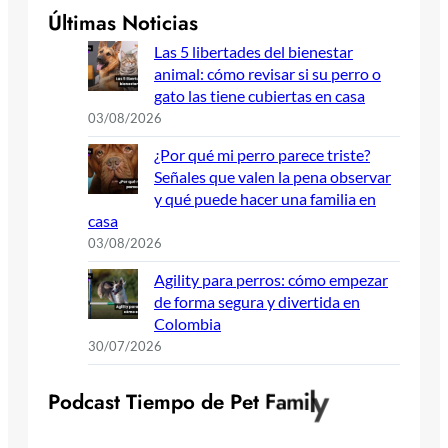
Últimas Noticias
Las 5 libertades del bienestar
animal: cómo revisar si su perro o
gato las tiene cubiertas en casa
03/08/2026
¿Por qué mi perro parece triste?
Señales que valen la pena observar
y qué puede hacer una familia en
casa
03/08/2026
Agility para perros: cómo empezar
de forma segura y divertida en
Colombia
30/07/2026
y
P
o
d
c
a
s
t
T
i
e
m
p
o
d
e
P
e
t
F
a
m
i
l