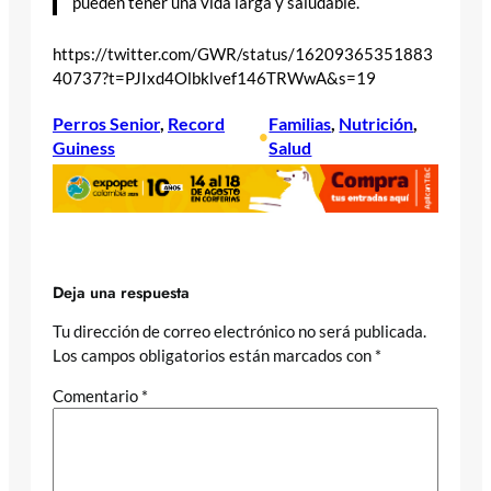
pueden tener una vida larga y saludable.
https://twitter.com/GWR/status/16209365351883
40737?t=PJIxd4Olbklvef146TRWwA&s=19
Perros Senior
, 
Record
Familias
, 
Nutrición
, 
•
Guiness
Salud
Deja una respuesta
Tu dirección de correo electrónico no será publicada.
Los campos obligatorios están marcados con
*
Comentario
*