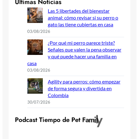
Últimas Noticias
Las 5 libertades del bienestar
animal: cómo revisar si su perro o
gato las tiene cubiertas en casa
03/08/2026
¿Por qué mi perro parece triste?
Señales que valen la pena observar
y qué puede hacer una familia en
casa
03/08/2026
Agility para perros: cómo empezar
de forma segura y divertida en
Colombia
30/07/2026
y
P
o
d
c
a
s
t
T
i
e
m
p
o
d
e
P
e
t
F
a
m
i
l