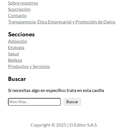
Sobre nosotros
Suscripción
Contacto
Transparencia, Ética Empresarial y Protección de Datos
Secciones
Adópción
Etología
Salud
Belleza
Productos y Servicios
Buscar
Si necesitas algo en específico trata en esta casilla
B
Buscar
u
s
c
Copyright © 2025 | El Editor S.A.S.
a