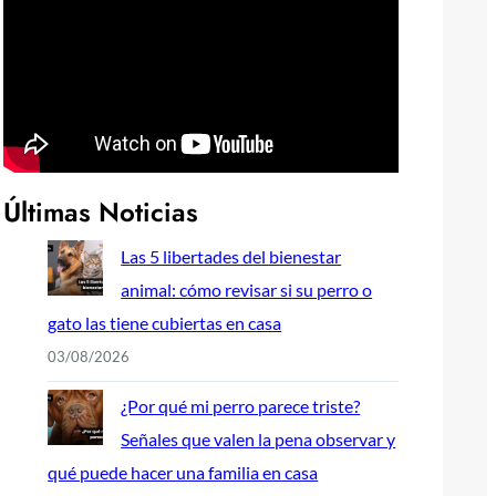
Últimas Noticias
Las 5 libertades del bienestar
animal: cómo revisar si su perro o
gato las tiene cubiertas en casa
03/08/2026
¿Por qué mi perro parece triste?
Señales que valen la pena observar y
qué puede hacer una familia en casa