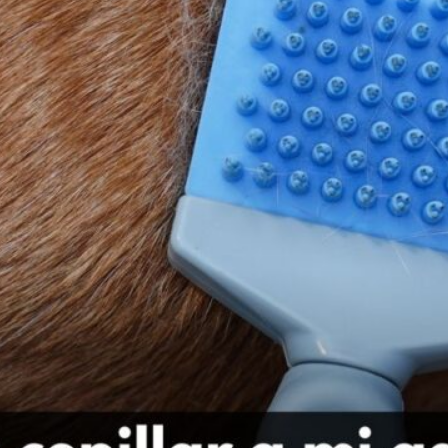
Publicidad
Social Media
TikTok
WhatsApp
Instagram
Spotify
YouTube
Facebook
Twitter
Clic para suscribirte a la revista
Revista