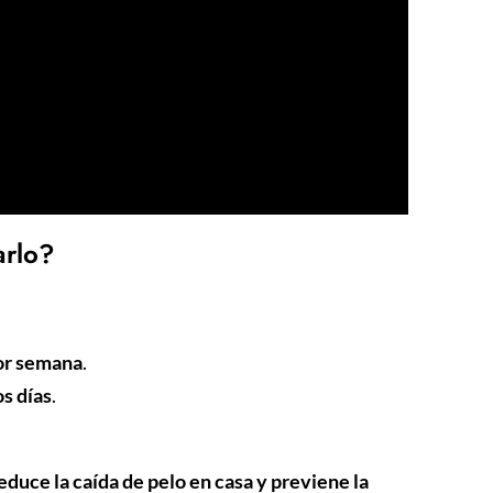
arlo?
por semana
.
s días
.
educe la caída de pelo en casa y previene la