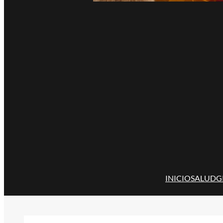
INICIO
SALUD
G