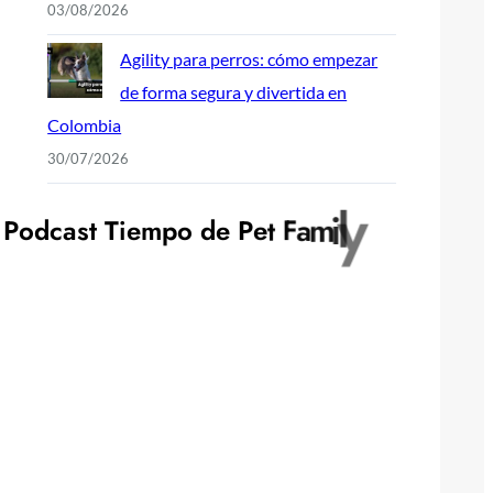
03/08/2026
Agility para perros: cómo empezar
de forma segura y divertida en
Colombia
30/07/2026
P
o
d
c
a
s
t
T
i
e
m
p
o
d
e
P
e
t
F
a
m
i
l
y