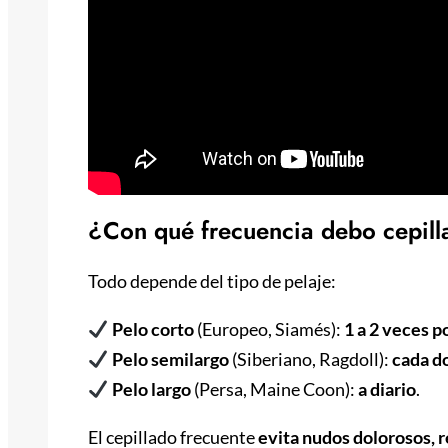
¿Con qué frecuencia debo cepill
Todo depende del tipo de pelaje:
Pelo corto
(Europeo, Siamés):
1 a 2 veces 
Pelo semilargo
(Siberiano, Ragdoll):
cada do
Pelo largo
(Persa, Maine Coon):
a diario
.
El cepillado frecuente
evita nudos dolorosos, r