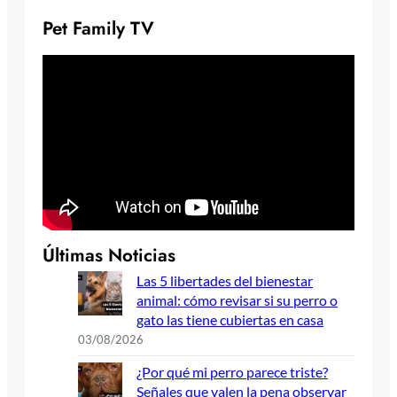
Pet Family TV
Últimas Noticias
Las 5 libertades del bienestar
animal: cómo revisar si su perro o
gato las tiene cubiertas en casa
03/08/2026
¿Por qué mi perro parece triste?
Señales que valen la pena observar