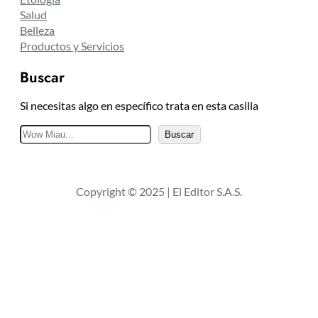
Salud
Belleza
Productos y Servicios
Buscar
Si necesitas algo en específico trata en esta casilla
B
Buscar
u
s
c
Copyright © 2025 | El Editor S.A.S.
a
r