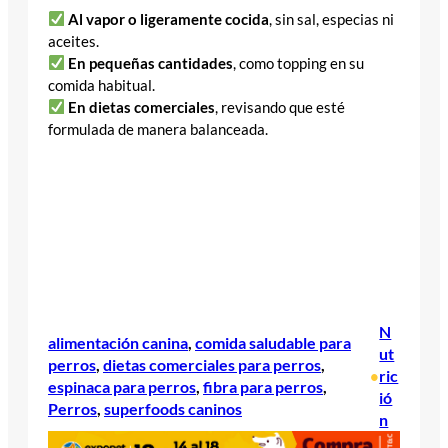
Al vapor o ligeramente cocida
, sin sal, especias ni
aceites.
En pequeñas cantidades
, como topping en su
comida habitual.
En dietas comerciales
, revisando que esté
formulada de manera balanceada.
N
alimentación canina
, 
comida saludable para
ut
perros
, 
dietas comerciales para perros
, 
ric
•
espinaca para perros
, 
fibra para perros
, 
ió
Perros
, 
superfoods caninos
n