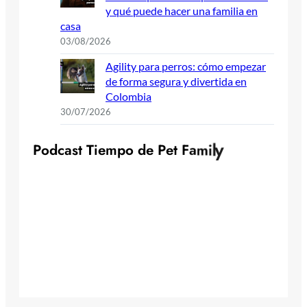
y qué puede hacer una familia en
casa
03/08/2026
Agility para perros: cómo empezar
de forma segura y divertida en
Colombia
30/07/2026
P
o
d
c
a
s
t
T
i
e
m
p
o
d
e
P
e
t
F
a
m
i
l
y