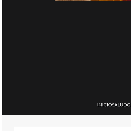
INICIO
SALUD
G