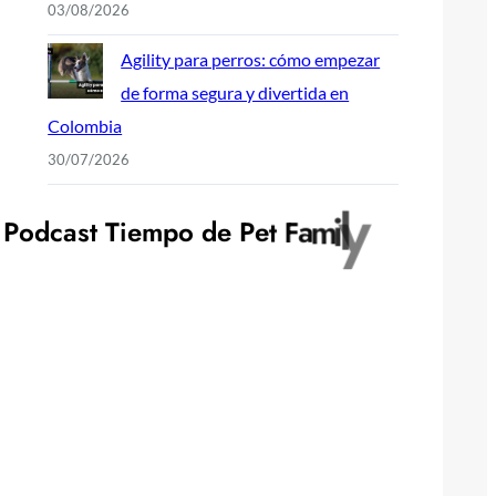
03/08/2026
Agility para perros: cómo empezar
de forma segura y divertida en
Colombia
30/07/2026
P
o
d
c
a
s
t
T
i
e
m
p
o
d
e
P
e
t
F
a
m
i
l
y