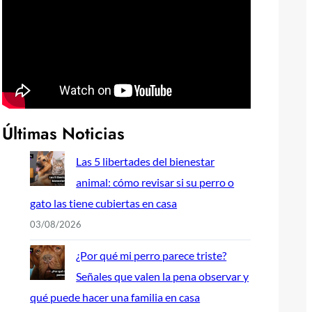
Últimas Noticias
Las 5 libertades del bienestar
animal: cómo revisar si su perro o
gato las tiene cubiertas en casa
03/08/2026
¿Por qué mi perro parece triste?
Señales que valen la pena observar y
qué puede hacer una familia en casa