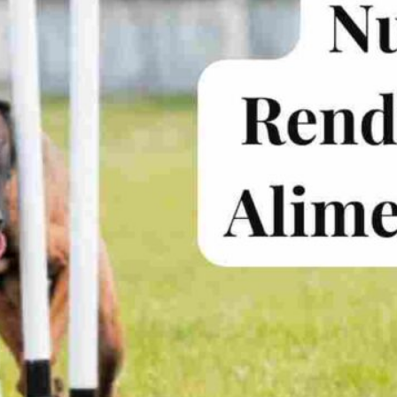
Publicidad
Social Media
TikTok
WhatsApp
Instagram
Spotify
YouTube
Facebook
Twitter
Clic para suscribirte a la revista
Revista