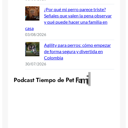
¿Por qué mi perro parece triste?
Señales que valen la pena observar
y qué puede hacer una familia en
casa
03/08/2026
Agility para perros: cómo empezar
de forma segura y divertida en
Colombia
30/07/2026
y
l
i
m
P
o
d
c
a
s
t
T
i
e
m
p
o
d
e
P
e
t
F
a