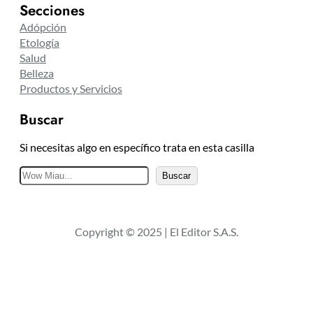
Secciones
Adópción
Etología
Salud
Belleza
Productos y Servicios
Buscar
Si necesitas algo en específico trata en esta casilla
B
Buscar
u
s
c
Copyright © 2025 | El Editor S.A.S.
a
r