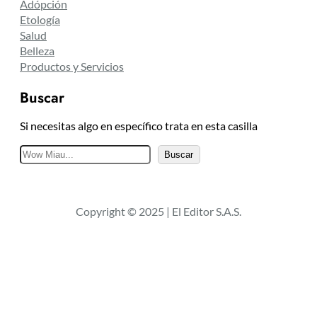
Adópción
Etología
Salud
Belleza
Productos y Servicios
Buscar
Si necesitas algo en específico trata en esta casilla
B
Buscar
u
s
c
Copyright © 2025 | El Editor S.A.S.
a
r