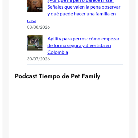
Señales que valen la pena observar
y qué puede hacer una familia en
casa
03/08/2026
Agility para perros: cómo empezar
de forma segura y divertida en
Colombia
30/07/2026
P
o
d
c
a
s
t
T
i
e
m
p
o
d
e
P
e
t
F
a
m
i
l
y