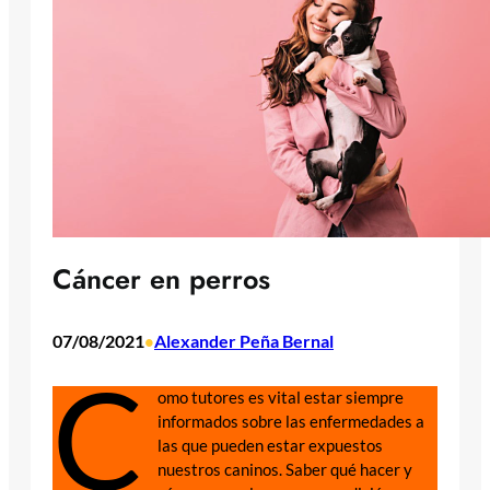
Cáncer en perros
07/08/2021
Alexander Peña Bernal
•
C
omo tutores es vital estar siempre
informados sobre las enfermedades a
las que pueden estar expuestos
nuestros caninos. Saber qué hacer y