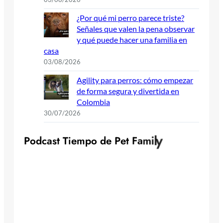
¿Por qué mi perro parece triste?
Señales que valen la pena observar
y qué puede hacer una familia en
casa
03/08/2026
Agility para perros: cómo empezar
de forma segura y divertida en
Colombia
30/07/2026
y
P
o
d
c
a
s
t
T
i
e
m
p
o
d
e
P
e
t
F
a
m
i
l