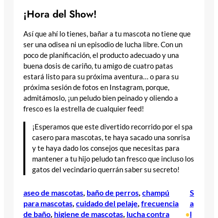
¡Hora del Show!
Así que ahí lo tienes, bañar a tu mascota no tiene que
ser una odisea ni un episodio de lucha libre. Con un
poco de planificación, el producto adecuado y una
buena dosis de cariño, tu amigo de cuatro patas
estará listo para su próxima aventura… o para su
próxima sesión de fotos en Instagram, porque,
admitámoslo, ¡un peludo bien peinado y oliendo a
fresco es la estrella de cualquier feed!
¡Esperamos que este divertido recorrido por el spa
casero para mascotas, te haya sacado una sonrisa
y te haya dado los consejos que necesitas para
mantener a tu hijo peludo tan fresco que incluso los
gatos del vecindario querrán saber su secreto!
aseo de mascotas
, 
baño de perros
, 
champú
S
para mascotas
, 
cuidado del pelaje
, 
frecuencia
a
de baño
, 
higiene de mascotas
, 
lucha contra
l
•