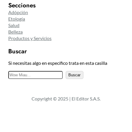
Secciones
Adópción
Etología
Salud
Belleza
Productos y Servicios
Buscar
Si necesitas algo en específico trata en esta casilla
B
Buscar
u
s
c
Copyright © 2025 | El Editor S.A.S.
a
r