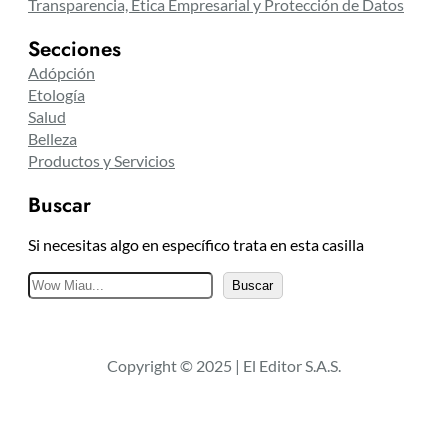
Transparencia, Ética Empresarial y Protección de Datos
Secciones
Adópción
Etología
Salud
Belleza
Productos y Servicios
Buscar
Si necesitas algo en específico trata en esta casilla
B
Buscar
u
s
c
Copyright © 2025 | El Editor S.A.S.
a
r