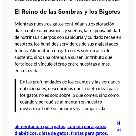
El Reino de las Sombras y los Bigotes
Mientras nuestros gatos continúan su exploración
diaria entre dimensiones y sueños, la responsabilidad
de nutrir sus cuerpos con sabiduría y cuidado recae en
nosotros, los humildes servidores de sus majestades
felinas. Alimentar a un gato no es solo un acto de
sustento, sino una ofrenda a su ser, un tributo que
fortalece el vínculo etéreo entre nuestras almas
entrelazadas.
En las profundidades de los cuentos y las verdades
nutricionales, descubrimos que la dieta ideal para
los gatos no es solo sobre lo que comen, sino cómo,
cuándo y por qué se alimentan en nuestro
misterioso baile de amor y vida compartida.
N
alimentación para gatos
, 
comida para gatos
ut
diabéticos
, 
dieta de gatos
, 
frutas para gatos
, 