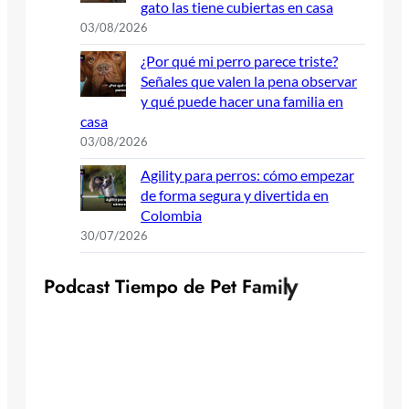
gato las tiene cubiertas en casa
03/08/2026
¿Por qué mi perro parece triste?
Señales que valen la pena observar
y qué puede hacer una familia en
casa
03/08/2026
Agility para perros: cómo empezar
de forma segura y divertida en
Colombia
30/07/2026
P
o
d
c
a
s
t
T
i
e
m
p
o
d
e
P
e
t
F
a
m
i
l
y