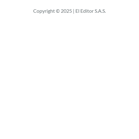
c
Copyright © 2025 | El Editor S.A.S.
a
r