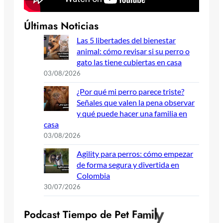
Últimas Noticias
Las 5 libertades del bienestar
animal: cómo revisar si su perro o
gato las tiene cubiertas en casa
03/08/2026
¿Por qué mi perro parece triste?
Señales que valen la pena observar
y qué puede hacer una familia en
casa
03/08/2026
Agility para perros: cómo empezar
de forma segura y divertida en
Colombia
30/07/2026
P
o
d
c
a
s
t
T
i
e
m
p
o
d
e
P
e
t
F
a
m
i
l
y