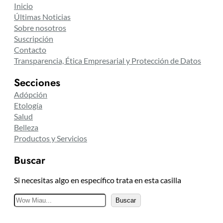
Inicio
Últimas Noticias
Sobre nosotros
Suscripción
Contacto
Transparencia, Ética Empresarial y Protección de Datos
Secciones
Adópción
Etología
Salud
Belleza
Productos y Servicios
Buscar
Si necesitas algo en específico trata en esta casilla
B
Buscar
u
s