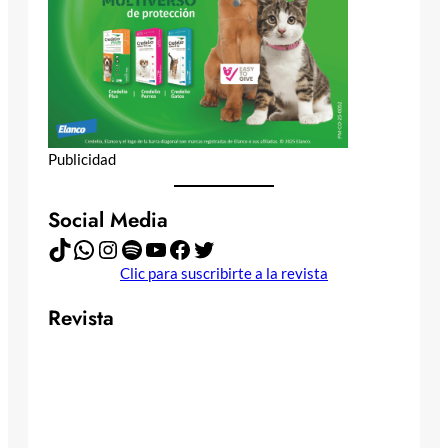
Publicidad
Social Media
TikTok
WhatsApp
Instagram
Spotify
YouTube
Facebook
Twitter
Clic para suscribirte a la revista
Revista