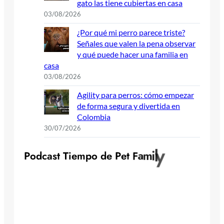
gato las tiene cubiertas en casa
03/08/2026
¿Por qué mi perro parece triste?
Señales que valen la pena observar
y qué puede hacer una familia en
casa
03/08/2026
Agility para perros: cómo empezar
de forma segura y divertida en
Colombia
30/07/2026
y
l
P
o
d
c
a
s
t
T
i
e
m
p
o
d
e
P
e
t
F
a
m
i