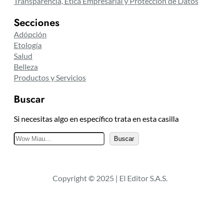
Transparencia, Ética Empresarial y Protección de Datos
Secciones
Adópción
Etología
Salud
Belleza
Productos y Servicios
Buscar
Si necesitas algo en específico trata en esta casilla
B
Buscar
u
s
c
Copyright © 2025 | El Editor S.A.S.
a
r