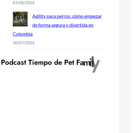
03/08/2026
Agility para perros: cómo empezar
de forma segura y divertida en
Colombia
30/07/2026
P
o
d
c
a
s
t
T
i
e
m
p
o
d
e
P
e
t
F
a
m
i
l
y