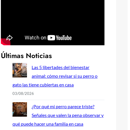
Últimas Noticias
Las 5 libertades del bienestar
animal: cómo revisar si su perro o
gato las tiene cubiertas en casa
03/08/2026
¿Por qué mi perro parece triste?
Señales que valen la pena observar y
qué puede hacer una familia en casa