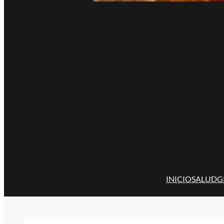
INICIO
SALUD
G