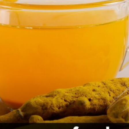
Publicidad
Social Media
TikTok
WhatsApp
Instagram
Spotify
YouTube
Facebook
Twitter
Clic para suscribirte a la revista
Revista