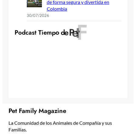
de forma segura y divertida en
Colombia
30/07/2026
y
l
i
m
a
F
t
e
P
e
d
P
o
d
c
a
s
t
T
i
e
m
p
o
Pet Family Magazine
La Comunidad de los Animales de Compañía y sus
Familias.