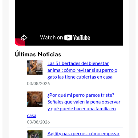
Últimas Noticias
Las 5 libertades del bienestar
animal: cómo revisar si su perro o
gato las tiene cubiertas en casa
03/08/2026
¿Por qué mi perro parece triste?
Señales que valen la pena observar
y qué puede hacer una familia en
casa
03/08/2026
Agility para perros: cómo empezar