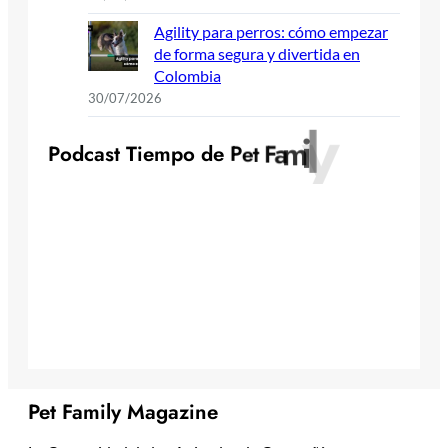
Agility para perros: cómo empezar
de forma segura y divertida en
Colombia
30/07/2026
y
l
i
m
a
P
o
d
c
a
s
t
T
i
e
m
p
o
d
e
P
e
t
F
Pet Family Magazine