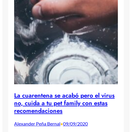
La cuarentena se acabó pero el virus
no, cuida a tu pet family con estas
recomendaciones
Alexander Peña Bernal
09/09/2020
•