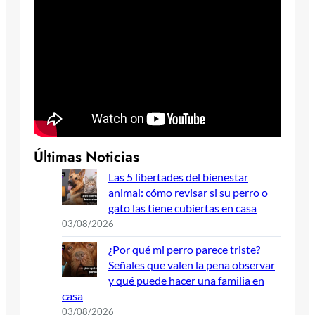
Últimas Noticias
Las 5 libertades del bienestar
animal: cómo revisar si su perro o
gato las tiene cubiertas en casa
03/08/2026
¿Por qué mi perro parece triste?
Señales que valen la pena observar
y qué puede hacer una familia en
casa
03/08/2026