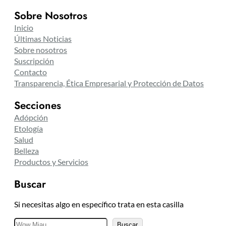
Sobre Nosotros
Inicio
Últimas Noticias
Sobre nosotros
Suscripción
Contacto
Transparencia, Ética Empresarial y Protección de Datos
Secciones
Adópción
Etología
Salud
Belleza
Productos y Servicios
Buscar
Si necesitas algo en específico trata en esta casilla
B
Buscar