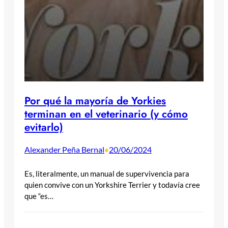
Por qué la mayoría de Yorkies
terminan en el veterinario (y cómo
evitarlo)
Alexander Peña Bernal
20/06/2024
•
Es, literalmente, un manual de supervivencia para
quien convive con un Yorkshire Terrier y todavía cree
que “es…