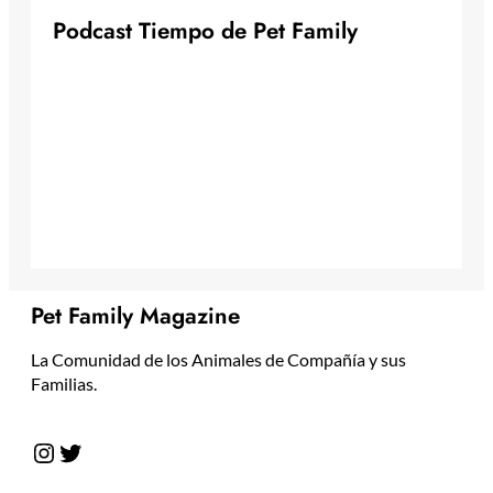
P
o
d
c
a
s
t
T
i
e
m
p
o
d
e
P
e
t
F
a
m
i
l
y
Pet Family Magazine
La Comunidad de los Animales de Compañía y sus
Familias.
Instagram
Twitter