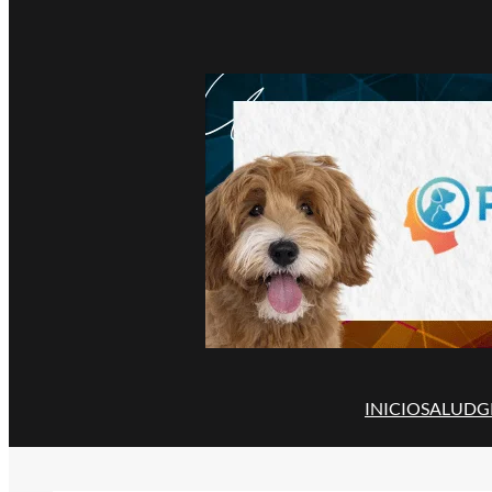
INICIO
SALUD
G