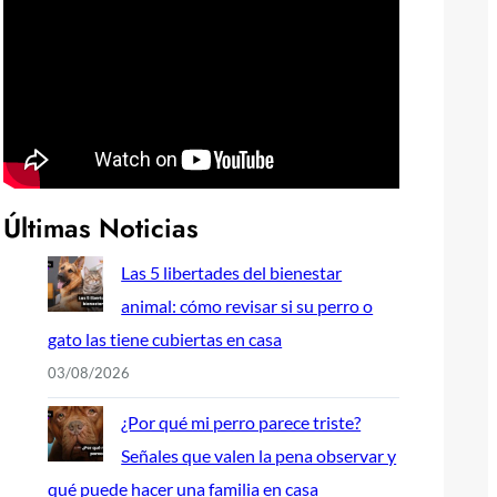
Últimas Noticias
Las 5 libertades del bienestar
animal: cómo revisar si su perro o
gato las tiene cubiertas en casa
03/08/2026
¿Por qué mi perro parece triste?
Señales que valen la pena observar y
qué puede hacer una familia en casa