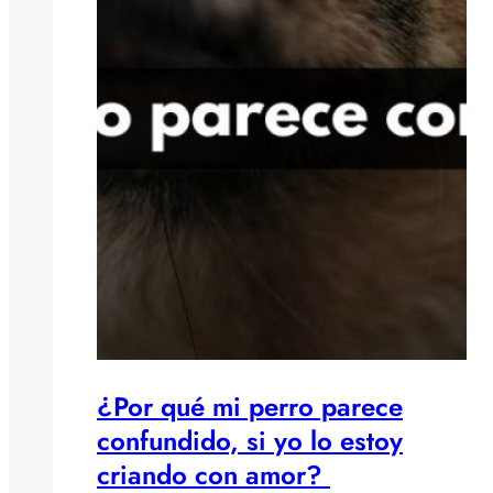
¿Por qué mi perro parece
confundido, si yo lo estoy
criando con amor?