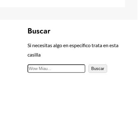
Buscar
Si necesitas algo en específico trata en esta
casilla
B
Buscar
u
s
c
a
r