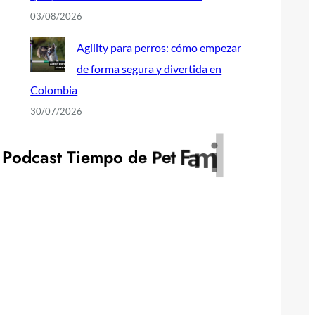
03/08/2026
Agility para perros: cómo empezar
de forma segura y divertida en
Colombia
30/07/2026
y
l
i
m
a
P
o
d
c
a
s
t
T
i
e
m
p
o
d
e
P
e
t
F