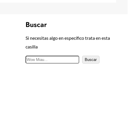
Buscar
Si necesitas algo en específico trata en esta
casilla
B
Buscar
u
s
c
a
r