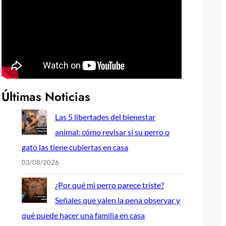
Últimas Noticias
Las 5 libertades del bienestar
animal: cómo revisar si su perro o
gato las tiene cubiertas en casa
03/08/2026
¿Por qué mi perro parece triste?
Señales que valen la pena observar y
qué puede hacer una familia en casa