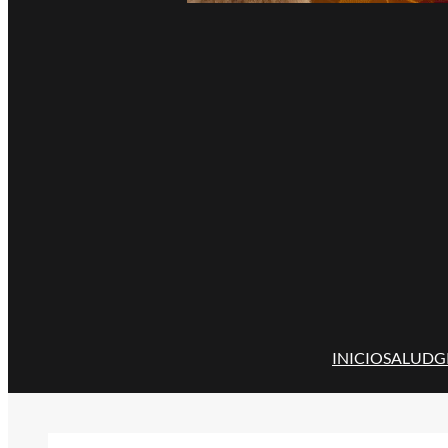
INICIO
SALUD
G