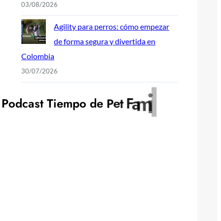
03/08/2026
Agility para perros: cómo empezar
de forma segura y divertida en
Colombia
30/07/2026
y
l
P
o
d
c
a
s
t
T
i
e
m
p
o
d
e
P
e
t
F
a
m
i