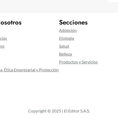
osotros
Secciones
Adópción
cias
Etología
ros
Salud
Belleza
Productos y Servicios
a, Ética Empresarial y Protección
Copyright © 2025 | El Editor S.A.S.