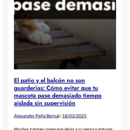
El patio y el balcón no son
guarderías: Cómo evitar que tu
mascota pase demasiado tiempo
aislada sin supervisión
Alexander Peña Bernal
18/03/2025
•
Muchos tutores creen que dejar a su perro o gato en