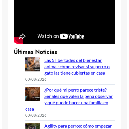
Últimas Noticias
Las 5 libertades del bienestar
animal: cómo revisar si su perro o
gato las tiene cubiertas en casa
03/08/2026
¿Por qué mi perro parece triste?
Señales que valen la pena observar
y qué puede hacer una familia en
casa
03/08/2026
Agility para perros: cómo empezar