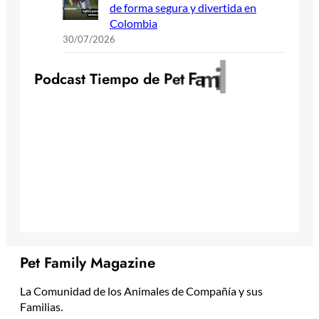
de forma segura y divertida en
Colombia
30/07/2026
y
l
i
m
a
F
P
o
d
c
a
s
t
T
i
e
m
p
o
d
e
P
e
t
Pet Family Magazine
La Comunidad de los Animales de Compañía y sus
Familias.