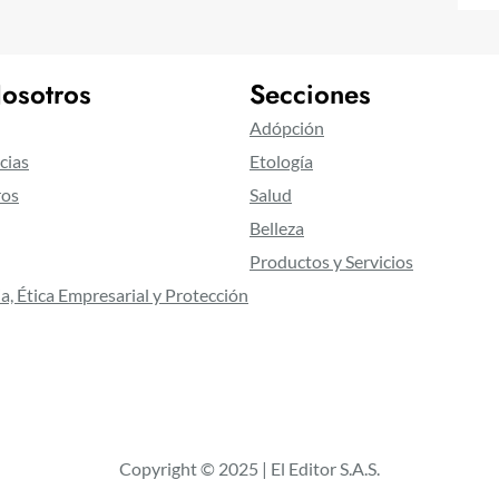
osotros
Secciones
Adópción
cias
Etología
ros
Salud
Belleza
Productos y Servicios
a, Ética Empresarial y Protección
Copyright © 2025 | El Editor S.A.S.