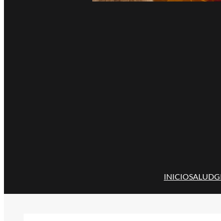
INICIO
SALUD
G