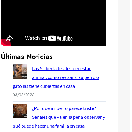
Últimas Noticias
Las 5 libertades del bienestar
animal: cómo revisar si su perro o
gato las tiene cubiertas en casa
03/08/2026
¿Por qué mi perro parece triste?
Señales que valen la pena observar y
qué puede hacer una familia en casa