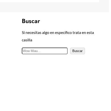
Buscar
Si necesitas algo en específico trata en esta
casilla
B
Buscar
u
s
c
a
r