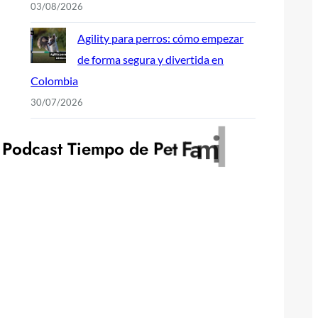
03/08/2026
Agility para perros: cómo empezar
de forma segura y divertida en
Colombia
30/07/2026
y
l
i
P
o
d
c
a
s
t
T
i
e
m
p
o
d
e
P
e
t
F
a
m